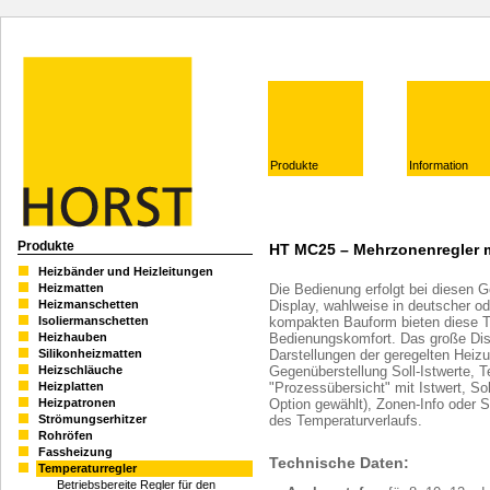
Produkte
Information
Produkte
HT MC25 – Mehrzonenregler m
Heizbänder und Heizleitungen
Die Bedienung erfolgt bei diesen G
Heizmatten
Display, wahlweise in deutscher od
Heizmanschetten
kompakten Bauform bieten diese T
Isoliermanschetten
Bedienungskomfort. Das große Disp
Heizhauben
Darstellungen der geregelten Heizun
Silikonheizmatten
Gegenüberstellung Soll-Istwerte, 
Heizschläuche
"Prozessübersicht" mit Istwert, So
Heizplatten
Option gewählt), Zonen-Info oder S
Heizpatronen
des Temperaturverlaufs.
Strömungserhitzer
Rohröfen
Fassheizung
Technische Daten:
Temperaturregler
Betriebsbereite Regler für den