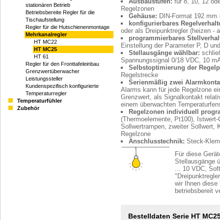
Ausbaustufen:
für 8, 10, 12 od
stationären Betrieb
Regelzonen
Betriebsbereite Regler für die
Gehäuse:
DIN-Format 192 mm
Tischaufstellung
konfigurierbares Regelverhalt
Regler für die Hutschienenmontage
oder als Dreipunktregler (heizen - 
Mehrkanalregler
programmierbares Stellverhal
HT MC22
Einstellung der Parameter P, D und
HT MC25
Stellausgänge wählbar:
schlie
HT 61
Spannungssignal 0/18 VDC, 10 mA, 
Regler für den Fronttafeleinbau
Selbstoptimierung der Regelp
Grenzwertüberwacher
Regelstrecke
Leistungssteller
Serienmäßig zwei Alarmkonta
Kundenspezifisch konfigurierte
Alarms kann für jede Regelzone ei
Temperaturregler
Grenzwert, als Signalkontakt relat
Temperaturfühler
einem überwachten Temperaturfens
Zubehör
Regelzonen individuell progr
(Thermoelemente, Pt100), Istwert-O
Sollwertrampen, zweiter Sollwert, K
Regelzone
Anschlusstechnik:
Steck-Klem
Für diese Gerät
Stellausgänge 
... 10 VDC, So
"Dreipunktregle
wir Ihnen diese
betriebsbereit v
Bestelldaten Serie HT MC2