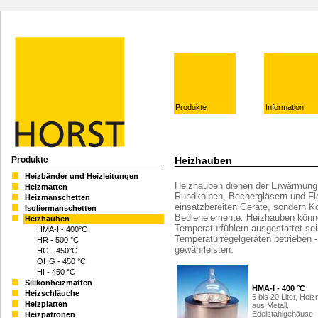
Produkte
Information
Produkte
Heizhauben
Heizbänder und Heizleitungen
Heizhauben dienen der Erwärmung
Heizmatten
Rundkolben, Bechergläsern und Fl
Heizmanschetten
einsatzbereiten Geräte, sondern 
Isoliermanschetten
Bedienelemente. Heizhauben könn
Heizhauben
Temperaturfühlern ausgestattet sei
HMA-I - 400°C
Temperaturregelgeräten betrieben
HR - 500 °C
gewährleisten.
HG - 450°C
QHG - 450 °C
HI - 450 °C
Silikonheizmatten
HMA-I - 400 °C
Heizschläuche
6 bis 20 Liter, Hei
Heizplatten
aus Metall,
Edelstahlgehäuse
Heizpatronen