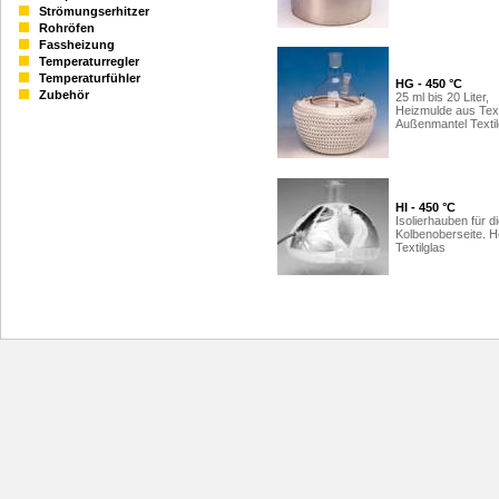
Strömungserhitzer
Rohröfen
Fassheizung
Temperaturregler
Temperaturfühler
HG - 450 °C
Zubehör
25 ml bis 20 Liter,
Heizmulde aus Text
Außenmantel Textil
HI - 450 °C
Isolierhauben für d
Kolbenoberseite. H
Textilglas