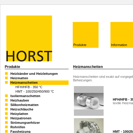
Produkte
Information
Produkte
Heizmanschetten
Heizbänder und Heizleitungen
Heizmanschetten sind exakt auf vorgegeb
Heizmatten
Beheizungen.
Heizmanschetten
HFH/HFB - 350 °C
HMT - 100/250/450/900 °C
Isoliermanschetten
HFH/HFB - 3
Heizhauben
textile Heizm
Silikonheizmatten
Heizschläuche
Heizplatten
Heizpatronen
Strömungserhitzer
Rohröfen
Fassheizung
HMT - 100/25