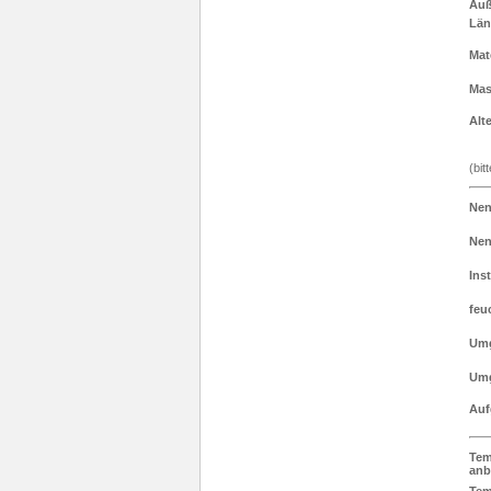
Auß
Län
Mat
Mas
Alt
(bit
Ne
Nen
Inst
feu
Um
Umg
Auf
Tem
anb
Tem