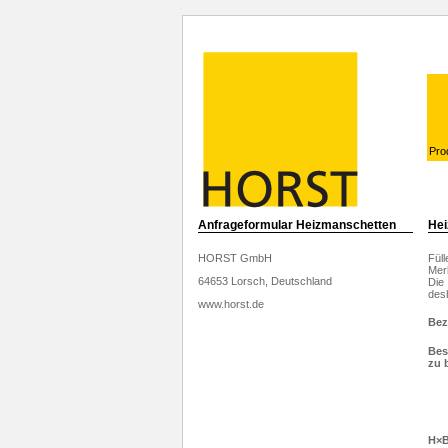
Pro
Anfrageformular Heizmanschetten
Hei
HORST GmbH
Füll
Mer
64653 Lorsch, Deutschland
Die 
desh
www.horst.de
Bez
Bes
zu 
H×B