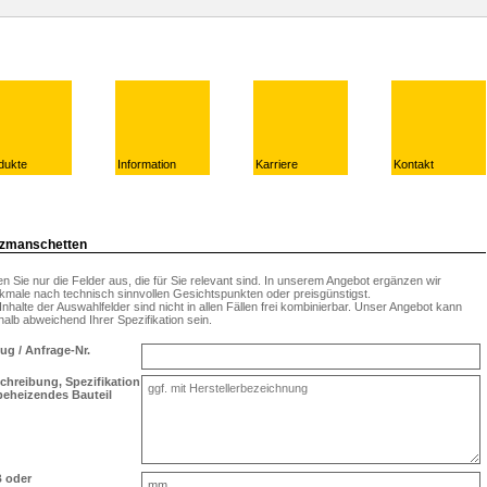
dukte
Information
Karriere
Kontakt
zmanschetten
en Sie nur die Felder aus, die für Sie relevant sind. In unserem Angebot ergänzen wir
kmale nach technisch sinnvollen Gesichtspunkten oder preisgünstigst.
Inhalte der Auswahlfelder sind nicht in allen Fällen frei kombinierbar. Unser Angebot kann
alb abweichend Ihrer Spezifikation sein.
ug / Anfrage-Nr.
chreibung, Spezifikation
beheizendes Bauteil
 oder