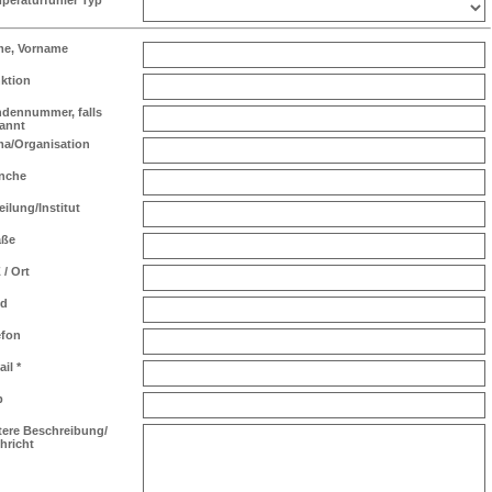
e, Vorname
ktion
dennummer, falls
annt
ma/Organisation
nche
eilung/Institut
aße
 / Ort
nd
efon
ail
*
b
tere Beschreibung/
hricht