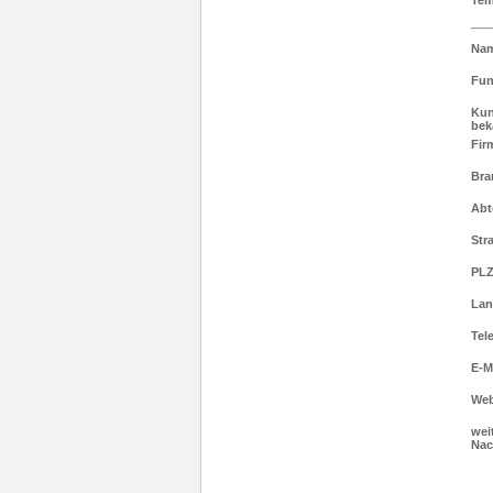
Nam
Fun
Kun
bek
Fir
Bra
Abt
Str
PLZ
La
Tel
E-M
We
wei
Nac