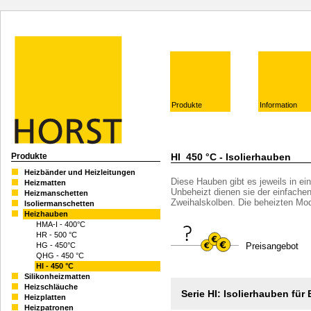
Produkte
Information
Produkte
HI ­ 450 °C - Isolierhauben
Heizbänder und Heizleitungen
Diese Hauben gibt es jeweils in ei
Heizmatten
Unbeheizt dienen sie der einfache
Heizmanschetten
Zweihalskolben. Die beheizten Mod
Isoliermanschetten
Heizhauben
HMA-I - 400°C
HR - 500 °C
HG - 450°C
Preisangebot
QHG - 450 °C
HI - 450 °C
Silikonheizmatten
Heizschläuche
Serie HI: Isolierhauben für
Heizplatten
Heizpatronen