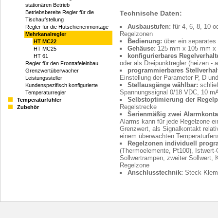
stationären Betrieb
Technische Daten:
Betriebsbereite Regler für die
Tischaufstellung
Ausbaustufen:
für 4, 6, 8, 10 
Regler für die Hutschienenmontage
Regelzonen
Mehrkanalregler
Bedienung:
über ein separates
HT MC22
Gehäuse:
125 mm x 105 mm x 
HT MC25
konfigurierbares Regelverhalt
HT 61
oder als Dreipunktregler (heizen - 
Regler für den Fronttafeleinbau
programmierbares Stellverhal
Grenzwertüberwacher
Einstellung der Parameter P, D und
Leistungssteller
Stellausgänge wählbar:
schlie
Kundenspezifisch konfigurierte
Spannungssignal 0/18 VDC, 10 mA, 
Temperaturregler
Selbstoptimierung der Regelp
Temperaturfühler
Regelstrecke
Zubehör
Serienmäßig zwei Alarmkonta
Alarms kann für jede Regelzone ei
Grenzwert, als Signalkontakt relat
einem überwachten Temperaturfens
Regelzonen individuell progr
(Thermoelemente, Pt100), Istwert-O
Sollwertrampen, zweiter Sollwert, K
Regelzone
Anschlusstechnik:
Steck-Klem