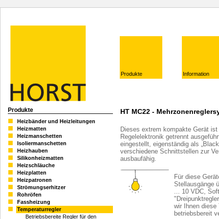
Produkte
Information
Produkte
HT MC22 - Mehrzonenreglersy
Heizbänder und Heizleitungen
Dieses extrem kompakte Gerät ist 
Heizmatten
Regelelektronik getrennt ausgeführ
Heizmanschetten
eingestellt, eigenständig als „Bla
Isoliermanschetten
verschiedene Schnittstellen zur V
Heizhauben
ausbaufähig.
Silikonheizmatten
Heizschläuche
Heizplatten
Für diese Gerät
Heizpatronen
Stellausgänge 
Strömungserhitzer
... 10 VDC, So
Rohröfen
"Dreipunktregle
Fassheizung
wir Ihnen diese
Temperaturregler
betriebsbereit v
Betriebsbereite Regler für den