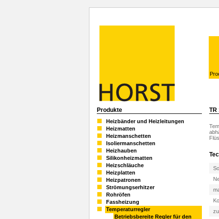
Pro
Produkte
TR 
Heizbänder und Heizleitungen
Temp
Heizmatten
abh
Heizmanschetten
Flü
Isoliermanschetten
Heizhauben
Tec
Silikonheizmatten
Heizschläuche
So
Heizplatten
N
Heizpatronen
Strömungserhitzer
ma
Rohröfen
Ko
Fassheizung
Temperaturregler
zu
Betriebsbereite Regler für den