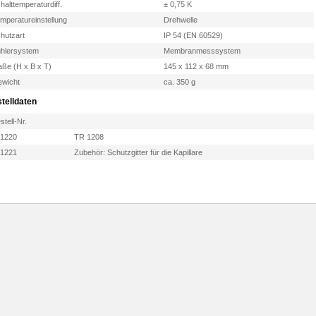
halttemperaturdiff.
± 0,75 K
mperatureinstellung
Drehwelle
hutzart
IP 54 (EN 60529)
hlersystem
Membranmesssystem
ße (H x B x T)
145 x 112 x 68 mm
wicht
ca. 350 g
telldaten
stell-Nr.
61220
TR 1208
61221
Zubehör: Schutzgitter für die Kapillare