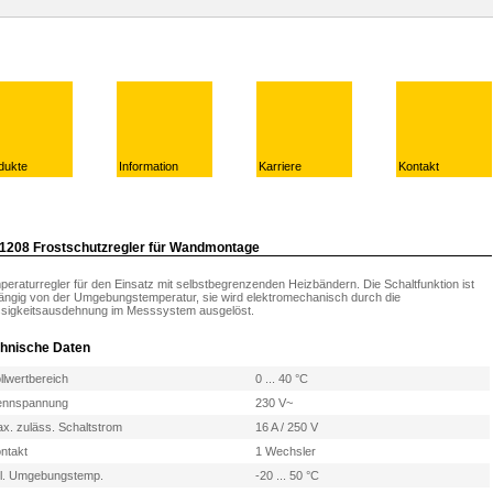
dukte
Information
Karriere
Kontakt
1208 Frostschutzregler für Wandmontage
eraturregler für den Einsatz mit selbstbegrenzenden Heizbändern. Die Schaltfunktion ist
ängig von der Umgebungstemperatur, sie wird elektromechanisch durch die
ssigkeitsausdehnung im Messsystem ausgelöst.
hnische Daten
llwertbereich
0 ... 40 °C
ennspannung
230 V~
x. zuläss. Schaltstrom
16 A / 250 V
ntakt
1 Wechsler
l. Umgebungstemp.
-20 ... 50 °C