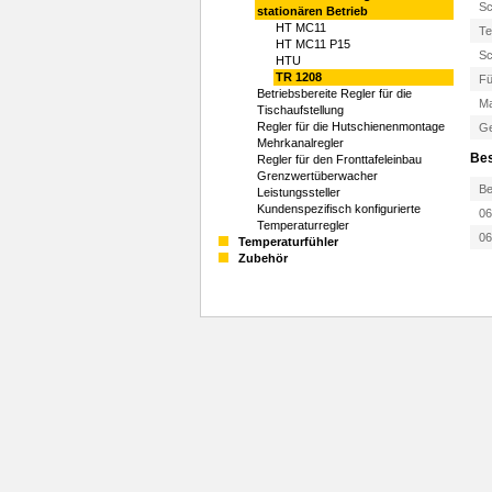
Sc
stationären Betrieb
HT MC11
Te
HT MC11 P15
Sc
HTU
TR 1208
Fü
Betriebsbereite Regler für die
Ma
Tischaufstellung
Regler für die Hutschienenmontage
Ge
Mehrkanalregler
Bes
Regler für den Fronttafeleinbau
Grenzwertüberwacher
Be
Leistungssteller
Kundenspezifisch konfigurierte
0
Temperaturregler
0
Temperaturfühler
Zubehör