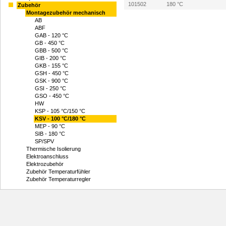
101502
180 °C
Zubehör
Montagezubehör mechanisch
AB
ABF
GAB - 120 °C
GB - 450 °C
GBB - 500 °C
GIB - 200 °C
GKB - 155 °C
GSH - 450 °C
GSK - 900 °C
GSI - 250 °C
GSO - 450 °C
HW
KSP - 105 °C/150 °C
KSV - 100 °C/180 °C
MEP - 90 °C
SIB - 180 °C
SP/SPV
Thermische Isolierung
Elektroanschluss
Elektrozubehör
Zubehör Temperaturfühler
Zubehör Temperaturregler