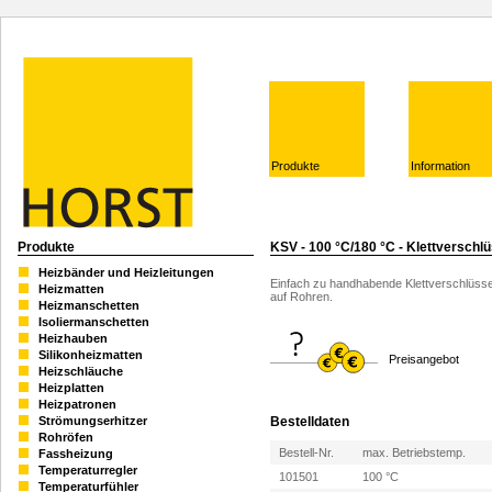
Produkte
Information
Produkte
KSV - 100 °C/180 °C - Klettverschl
Heizbänder und Heizleitungen
Einfach zu handhabende Klettverschlüsse
Heizmatten
auf Rohren.
Heizmanschetten
Isoliermanschetten
Heizhauben
Silikonheizmatten
Preisangebot
Heizschläuche
Heizplatten
Heizpatronen
Bestelldaten
Strömungserhitzer
Rohröfen
Bestell-Nr.
max. Betriebstemp.
Fassheizung
Temperaturregler
101501
100 °C
Temperaturfühler