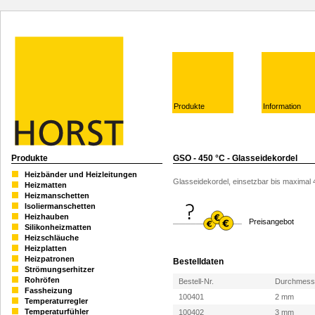
Produkte
Information
Produkte
GSO - 450 °C - Glasseidekordel
Heizbänder und Heizleitungen
Glasseidekordel, einsetzbar bis maximal 
Heizmatten
Heizmanschetten
Isoliermanschetten
Heizhauben
Preisangebot
Silikonheizmatten
Heizschläuche
Heizplatten
Heizpatronen
Bestelldaten
Strömungserhitzer
Rohröfen
Bestell-Nr.
Durchmess
Fassheizung
100401
2 mm
Temperaturregler
Temperaturfühler
100402
3 mm