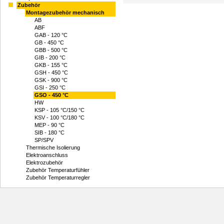
Zubehör
Montagezubehör mechanisch
AB
ABF
GAB - 120 °C
GB - 450 °C
GBB - 500 °C
GIB - 200 °C
GKB - 155 °C
GSH - 450 °C
GSK - 900 °C
GSI - 250 °C
GSO - 450 °C
HW
KSP - 105 °C/150 °C
KSV - 100 °C/180 °C
MEP - 90 °C
SIB - 180 °C
SP/SPV
Thermische Isolierung
Elektroanschluss
Elektrozubehör
Zubehör Temperaturfühler
Zubehör Temperaturregler