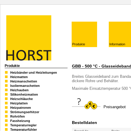
Produkte
Information
Produkte
GBB - 500 °C - Glasseideban
Heizbänder und Heizleitungen
Breites Glasseideband zum Bandag
Heizmatten
dickere Rohre und Behälter.
Heizmanschetten
Isoliermanschetten
Maximale Einsatztemperatur 500 
Heizhauben
Silikonheizmatten
Heizschläuche
Heizplatten
Preisangebot
Heizpatronen
Strömungserhitzer
Rohröfen
Fassheizung
Bestelldaten
Temperaturregler
Temperaturfühler
Bestell-Nr.
Breite