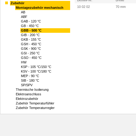
Zubehör
10 02 02
70 mm
Montagezubehör mechanisch
AB
ABF
GAB - 120 °C
GB - 450 °C
GBB - 500 °C
GIB - 200 °C
GKB - 155 °C
GSH - 450 °C
GSK - 900 °C
GSI - 250 °C
GSO - 450 °C
HW
KSP - 105 °C/150 °C
KSV - 100 °C/180 °C
MEP - 90 °C
SIB - 180 °C
SP/SPV
Thermische Isolierung
Elektroanschluss
Elektrozubehör
Zubehör Temperaturfühler
Zubehör Temperaturregler