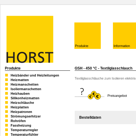
Produkte
Information
Produkte
GSH - 450 °C - Textilglasschlauch
Heizbänder und Heizleitungen
Textilglasschläuche zum Isolieren elektri
Heizmatten
Heizmanschetten
Isoliermanschetten
Heizhauben
Preisangebot
Silikonheizmatten
Heizschläuche
Heizplatten
Heizpatronen
Strömungserhitzer
Bestelldaten
Rohröfen
Fassheizung
Temperaturregler
Temperaturfühler