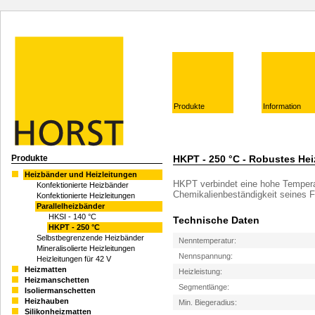
Produkte
Information
Produkte
HKPT - 250 °C - Robustes Hei
Heizbänder und Heizleitungen
HKPT verbindet eine hohe Temperat
Konfektionierte Heizbänder
Chemikalienbeständigkeit seines F
Konfektionierte Heizleitungen
Parallelheizbänder
HKSI - 140 °C
Technische Daten
HKPT - 250 °C
Selbstbegrenzende Heizbänder
Nenntemperatur:
Mineralisolierte Heizleitungen
Nennspannung:
Heizleitungen für 42 V
Heizmatten
Heizleistung:
Heizmanschetten
Segmentlänge:
Isoliermanschetten
Heizhauben
Min. Biegeradius:
Silikonheizmatten