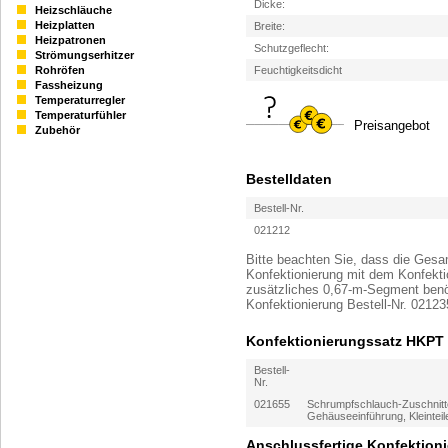
Dicke:
Heizschläuche
Heizplatten
Breite:
Heizpatronen
Schutzgeflecht:
Strömungserhitzer
Feuchtigkeitsdicht
Rohröfen
Fassheizung
Temperaturregler
Temperaturfühler
Preisangebot
Zubehör
Bestelldaten
Bestell-Nr.
021212
Bitte beachten Sie, dass die Gesam
Konfektionierung mit dem Konfektio
zusätzliches 0,67-m-Segment benöt
Konfektionierung Bestell-Nr. 02123
Konfektionierungssatz HKPT
Bestell-
Nr.
021655
Schrumpfschlauch-Zuschnitte
Gehäuseeinführung, Kleinteil
Anschlussfertige Konfektion