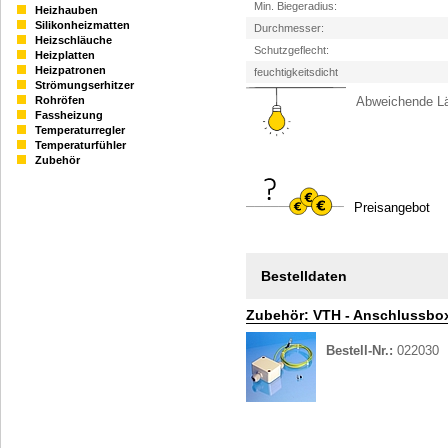
Min. Biegeradius:
Heizhauben
Silikonheizmatten
Durchmesser:
Heizschläuche
Schutzgeflecht:
Heizplatten
Heizpatronen
feuchtigkeitsdicht
Strömungserhitzer
Abweichende Län
Rohröfen
Fassheizung
Temperaturregler
Temperaturfühler
Zubehör
Preisangebot
Bestelldaten
Zubehör: VTH - Anschlussbo
Bestell-Nr.:
022030