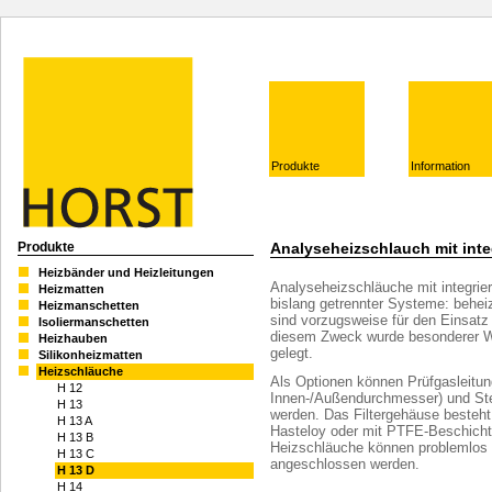
Produkte
Information
Produkte
Analyseheizschlauch mit integ
Heizbänder und Heizleitungen
Analyseheizschläuche mit integrier
Heizmatten
bislang getrennter Systeme: beheiz
Heizmanschetten
sind vorzugsweise für den Einsatz
Isoliermanschetten
diesem Zweck wurde besonderer Wer
Heizhauben
gelegt.
Silikonheizmatten
Heizschläuche
Als Optionen können Prüfgasleitu
H 12
Innen-/Außendurchmesser) und Ste
H 13
werden. Das Filtergehäuse besteht
H 13 A
Hasteloy oder mit PTFE-Beschichtu
H 13 B
Heizschläuche können problemlos
H 13 C
angeschlossen werden.
H 13 D
H 14