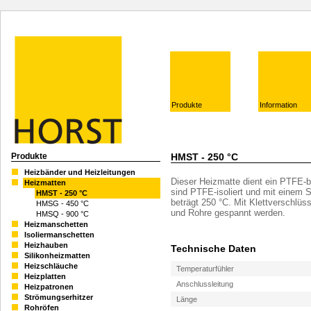
Produkte
Information
Produkte
HMST - 250 °C
Heizbänder und Heizleitungen
Dieser Heizmatte dient ein PTFE-be
Heizmatten
sind PTFE-isoliert und mit einem 
HMST - 250 °C
beträgt 250 °C. Mit Klettverschlü
HMSG - 450 °C
und Rohre gespannt werden.
HMSQ - 900 °C
Heizmanschetten
Isoliermanschetten
Heizhauben
Technische Daten
Silikonheizmatten
Heizschläuche
Temperaturfühler
Heizplatten
Anschlussleitung
Heizpatronen
Strömungserhitzer
Länge
Rohröfen