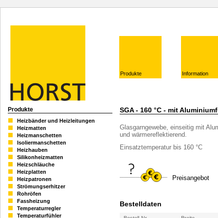
Produkte
Information
Produkte
SGA - 160 °C - mit Aluminium
Heizbänder und Heizleitungen
Glasgarngewebe, einseitig mit Alu
Heizmatten
und wärmereflektierend.
Heizmanschetten
Isoliermanschetten
Einsatztemperatur bis 160 °C
Heizhauben
Silikonheizmatten
Heizschläuche
Heizplatten
Preisangebot
Heizpatronen
Strömungserhitzer
Rohröfen
Fassheizung
Bestelldaten
Temperaturregler
Temperaturfühler
Bestell-Nr.
Breite